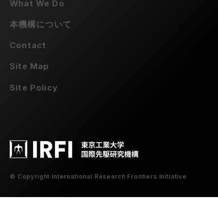
What We Do
本機構について
Contact
Site Map
Site Policy
© Copyright International Research Frontiers Initiative