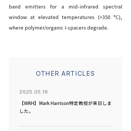
band emitters for a mid-infrared spectral
window at elevated temperatures (>350 °C),
where polymer/organic I-spacers degrade.
OTHER ARTICLES
2025.05.19
【WRH】Mark Harrison特定教授が来日しま
した。