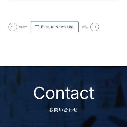
Back to News List
previous
next
article
article
Contact
お問い合わせ