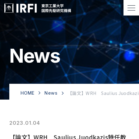
News
【論文】WRH Saulius Juodkazis特
HOME
News
2023.01.04
【論文】WRH Saulius Juodkazis特任教