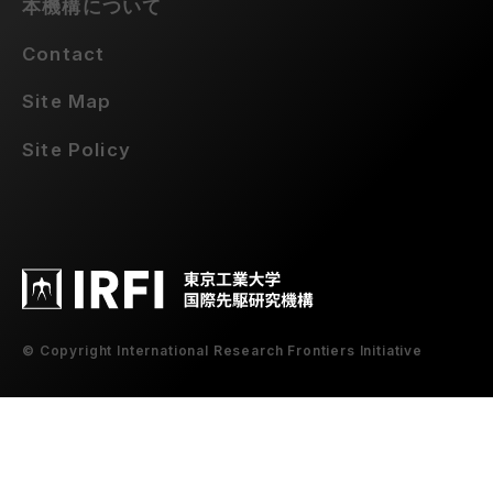
本機構について
Contact
Site Map
Site Policy
© Copyright International Research Frontiers Initiative