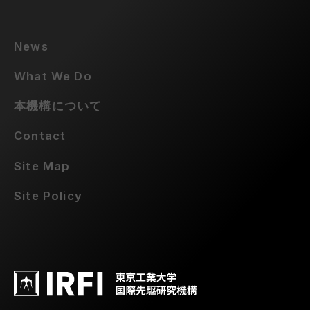
News
What We Do
本機構について
Contact
Site Map
Site Policy