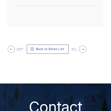
Back to News List
previous
next
article
article
Contact